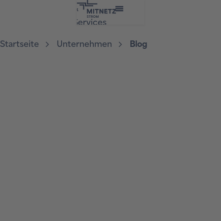
&
Services
Startseite
Unternehmen
Blog
Blog
04.12.2024
Neue App vereinfacht
Leistungsabnahmen im
Hochspannungsnetz