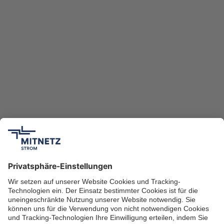
Abnahmen durchgeführt. Von den Kollegen wurde uns
bereits ein entsprechendes Interesse signalisiert.“
#Digitalisierung
#Netzbetrieb
#Netzdienstleistungen
zurück zur Übersicht
MITNETZ-Blog abonnieren
Bleiben Sie mit unserem Newsletter jederzeit auf dem
Laufenden. Nach Anmeldung erhalten Sie
einmal
monatlich
die neuesten Blogbeiträge ganz bequem in
Ihr E-Mail-Postfach.